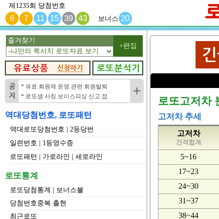
제1235회 당첨번호
6
7
11
15
39
43
20
보너스
즐겨찾기
+편집
* 유료 회원제 운영 관련 회원탈퇴
* 로또샘 사칭 보이스피싱 신고 접
로또고저차 
역대당첨번호, 로또패턴
고저차 추세
역대로또당첨번호
|
2등당번
고저차
간격합계
일련번호
|
1등영수증
5~16
로또패턴
|
가로라인
|
세로라인
17~23
로또통계
24~30
로또당첨통계
|
보너스볼
31~37
당첨번호중복 출현
38~44
최근로또