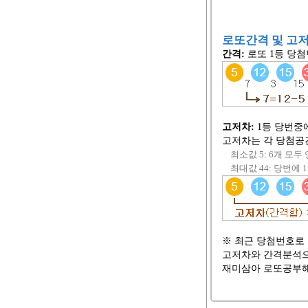
로또간격 및 고
간격:
로또 1등 당첨
고저차:
1등 당번중
고저차는 각 당첨공
최소값 5: 6개 모두
최대값 44: 당번에 1
※ 최근 당첨번호로
고저차와 간격분석으
재미삼아 로또공부해