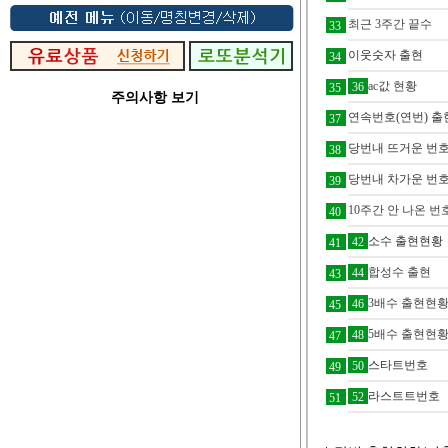
최근 3주간 끝수
33
이웃숫자 출현
34
ac값 현황
36
35
주의사항 보기
연속번호(연번) 출
37
당번내 뜨거운 번호
38
당번내 차가운 번호
39
10주간 안 나온 번
40
소수 출현현황
42
41
합성수 출현
44
43
3배수 출현현
46
45
5배수 출현현
48
47
스타트번호
50
49
라스트트번호
52
51