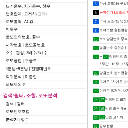
가상 로또1등 구
5
뜨거운수, 차가운수, 첫수
용어정리 [로또샘 
6
번호합계, 고저차
(간격)
역대 로또2등 당첨
로또홀짝, AC값
7
이웃수
보너스볼 출현현황
8
로또연속번호, 끝수
로또당첨번호 중
15
시작번호
|
로또끝번호
당첨번호 출현순위
16
소수, 합성, 3배수/5배수
~
당첨번호 중
17
22
로또궁합
|
구궁도
5주간
10주
15
3분법~9분법
|
전멸대번호
당첨번호 분포현황
23
회귀분석
|
미출현
뜨거운 / 차가운 번호
24
로또제외수
이번주 뜨거운, 차
25
검색/필터, 조합, 로또분석
당첨번호 합계
27
26
검색
|
필터
당번 홀짝비율
29
28
로또번호조합
당번 고저차
31
30
분석기
|
점수
끝수현황
32