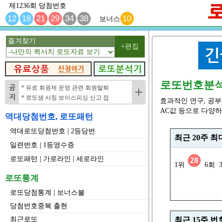
제1236회 당첨번호
12
18
21
29
34
38
10
보너스
즐겨찾기
+편집
로또번호분
* 유료 회원제 운영 관련 회원탈퇴
* 로또샘 사칭 보이스피싱 신고 접
효과적인 연구, 공
AC값 등으로 다양하
역대당첨번호, 로또패턴
역대로또당첨번호
|
2등당번
최근 20주 
일련번호
|
1등영수증
로또패턴
|
가로라인
|
세로라인
1위
6회 3
로또통계
로또당첨통계
|
보너스볼
당첨번호중복 출현
최근로또
최근 15주 