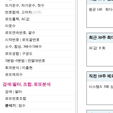
뜨거운수, 차가운수, 첫수
평균 140 최다
번호합계, 고저차
(간격)
로또홀짝, AC값
이웃수
로또연속번호, 끝수
최근 30주 최
시작번호
|
로또끝번호
소수, 합성, 3배수/5배수
AC값 8 회
로또궁합
|
구궁도
3분법~9분법
|
전멸대번호
회귀분석
|
미출현
로또제외수
직전 10주 제
검색/필터, 조합, 로또분석
시스템A 9회 성
검색
|
필터
로또번호조합
분석기
|
점수