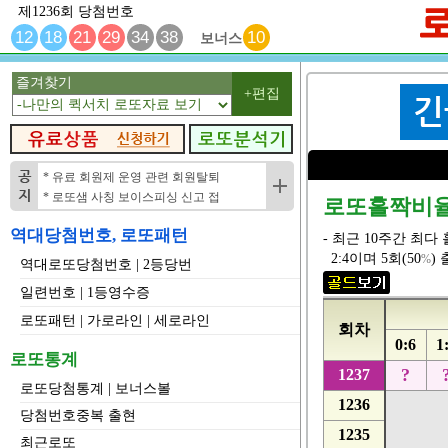
제1236회 당첨번호
12
18
21
29
34
38
10
보너스
즐겨찾기
+편집
* 유료 회원제 운영 관련 회원탈퇴
* 로또샘 사칭 보이스피싱 신고 접
로또홀짝비율
역대당첨번호, 로또패턴
- 최근 10주간 최
2:4이며 5회(50
)
%
역대로또당첨번호
|
2등당번
일련번호
|
1등영수증
로또패턴
|
가로라인
|
세로라인
회차
0:6
1
로또통계
?
1237
로또당첨통계
|
보너스볼
1236
당첨번호중복 출현
1235
최근로또