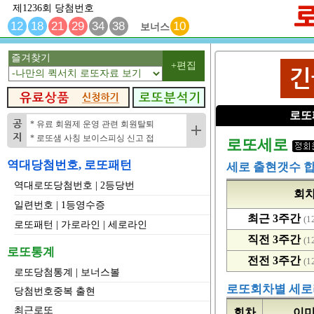
제1236회 당첨번호
12
18
21
29
34
38
10
보너스
즐겨찾기
+편집
로또
* 유료 회원제 운영 관련 회원탈퇴
* 로또샘 사칭 보이스피싱 신고 접
로또세로
역대당첨번호, 로또패턴
세로 출현갯수 
역대로또당첨번호
|
2등당번
회
일련번호
|
1등영수증
최근 3주간
(1
로또패턴
|
가로라인
|
세로라인
직전 3주간
(1
로또통계
전전 3주간
(1
로또당첨통계
|
보너스볼
로또회차별 세
당첨번호중복 출현
최근로또
회차
이