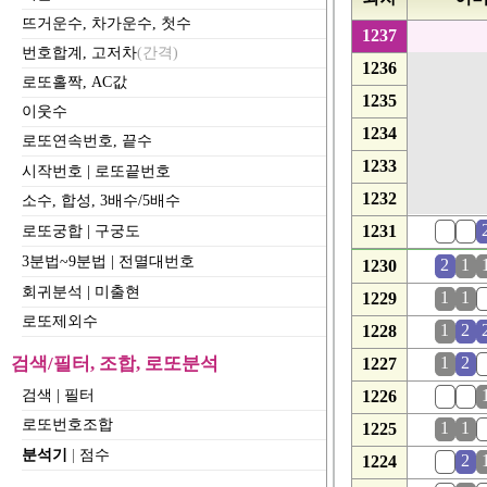
뜨거운수, 차가운수, 첫수
1237
번호합계, 고저차
(간격)
1236
로또홀짝, AC값
1235
이웃수
1234
로또연속번호, 끝수
1233
시작번호
|
로또끝번호
1232
소수, 합성, 3배수/5배수
0
0
1231
로또궁합
|
구궁도
3분법~9분법
|
전멸대번호
2
1
1230
회귀분석
|
미출현
1
1
1229
로또제외수
1
2
1228
검색/필터, 조합, 로또분석
1
2
1227
0
0
검색
|
필터
1226
로또번호조합
1
1
1225
분석기
|
점수
0
2
1224