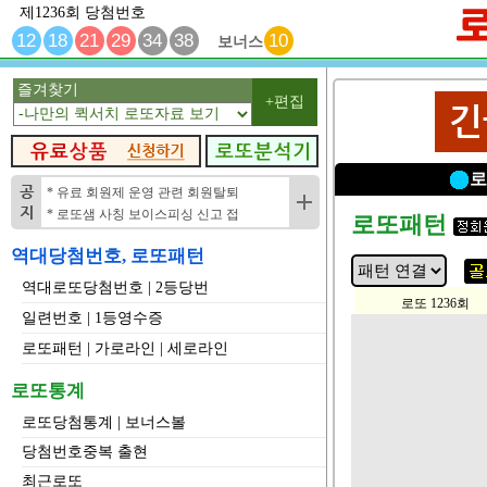
제1236회 당첨번호
12
18
21
29
34
38
10
보너스
즐겨찾기
+편집
* 유료 회원제 운영 관련 회원탈퇴
* 로또샘 사칭 보이스피싱 신고 접
로또패턴
역대당첨번호, 로또패턴
역대로또당첨번호
|
2등당번
로또 1236회
일련번호
|
1등영수증
1
2
3
4
5
6
로또패턴
|
가로라인
|
세로라인
8
9
10
11
12
13
15
16
17
18
19
20
로또통계
22
23
24
25
26
27
로또당첨통계
|
보너스볼
29
30
31
32
33
34
당첨번호중복 출현
36
37
38
39
40
41
최근로또
43
44
45