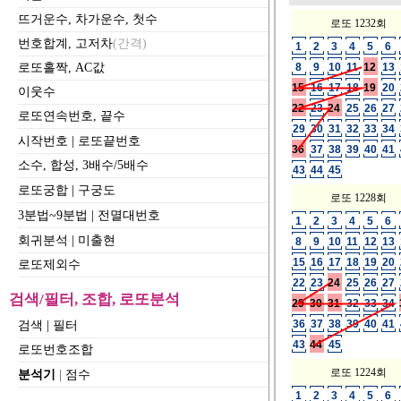
뜨거운수, 차가운수, 첫수
로또 1232회
번호합계, 고저차
(간격)
1
2
3
4
5
6
로또홀짝, AC값
8
9
10
11
12
13
15
16
17
18
19
20
이웃수
22
23
24
25
26
27
로또연속번호, 끝수
29
30
31
32
33
34
시작번호
|
로또끝번호
36
37
38
39
40
41
소수, 합성, 3배수/5배수
43
44
45
로또궁합
|
구궁도
로또 1228회
3분법~9분법
|
전멸대번호
1
2
3
4
5
6
회귀분석
|
미출현
8
9
10
11
12
13
15
16
17
18
19
20
로또제외수
22
23
24
25
26
27
검색/필터, 조합, 로또분석
29
30
31
32
33
34
36
37
38
39
40
41
검색
|
필터
43
44
45
로또번호조합
로또 1224회
분석기
|
점수
1
2
3
4
5
6