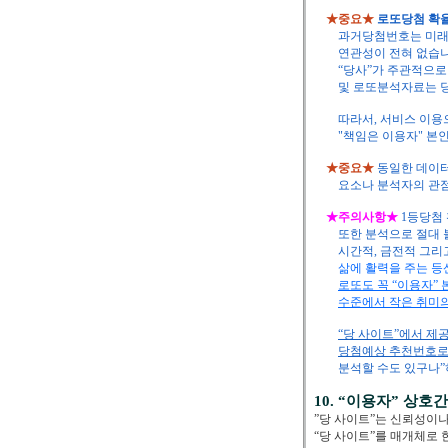
★중요★
로또당첨 확율은 
과거당첨번호는 미래에 무
연관성이 전혀 없습니다
“당사”가 주관적으로 생
및 로또분석자료는 당첨
따라서, 서비스 이용으
"책임은 이용자" 본인
★중요★
동일한 데이
요소나 분석자의 관점, 
★주의사항★
1등당첨 
또한 분석으로 절대 불
시간적, 금전적 그리고 
삶에 활력을 주는 등
로또도 꼭 “이용자”
수준에서 작은 취미의
“당 사이트”에서 제
당첨예상 추천번호로 
분석할 수도 있구나”하는
10. “이용자” 상호
”당 사이트”는 신뢰성이나
“당 사이트”를 매개체로 