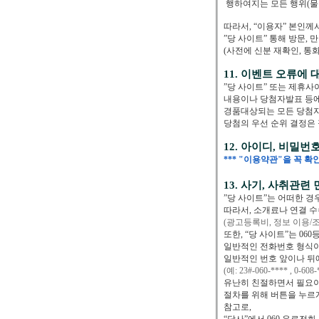
행하여지는 모든 행위(물
따라서, “이용자” 본인께
”당 사이트” 통해 방문,
(사전에 신분 재확인, 통
11. 이벤트 오류에 
”당 사이트” 또는 제휴
내용이나 당첨자발표 등에 
경품대상되는 모든 당첨자에
당첨의 우선 순위 결정은 
12. 아이디, 비밀번
*** "이용약관"을 꼭 확인
13. 사기, 사취관련 
”당 사이트”는 어떠한 경
따라서, 소개료나 연결 
(광고등록비, 정보 이용/
또한, “당 사이트”는 0
일반적인 전화번호 형식이
일반적인 번호 앞이나 뒤
(예: 23#-060-**** , 0-608
유난히 친절하면서 필요이
절차를 위해 버튼을 누르게
참고로,