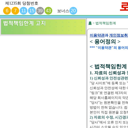
제1235회 당첨번호
6
7
11
15
39
43
20
보너스
홈
> 법적책임한계
이용약관
과
개인정보취
< 용어정의 >
*** "이용약관"의 용어의
< 법적책임한계 
1. 자료의 신뢰성과
1) 신뢰성과 안전성관련
”당 사이트”에 등록 또는 
신뢰성과 안전성에 대한 
“링크”로 연결된 제3자의
해당 회사홈페이지의 약
“당사”는 원본확인을 전혀
방법이 전혀 없습니다. 컴
본인이 직접 원본을 요
2) 자료의 수정, 시간
”당사”에서 오류 인지 
시간이 소요될 수도 있으